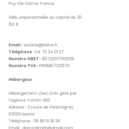
Puy-De-Dôme, France.
SARL unipersonnelle au capital de 25
152 €
Email :
societe@belva.fr
Téléphone :
04 73 24 01 27
Numéro SIRET :
85720137000015
Numéro TVA :
FR68857201370
Hébergeur
Hébergement chez OVH, géré par
l’agence Comm 360.
Adresse : 3 route de Parentignat,
63500 Issoire
Téléphone : 06 85 51 18 36
Email : darrotdimitri@gmail.com